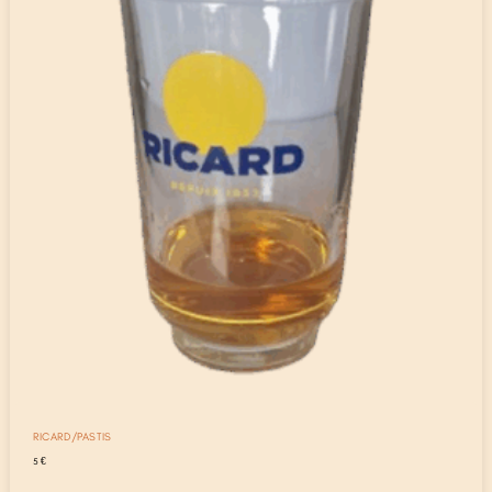
RICARD/PASTIS
5
€