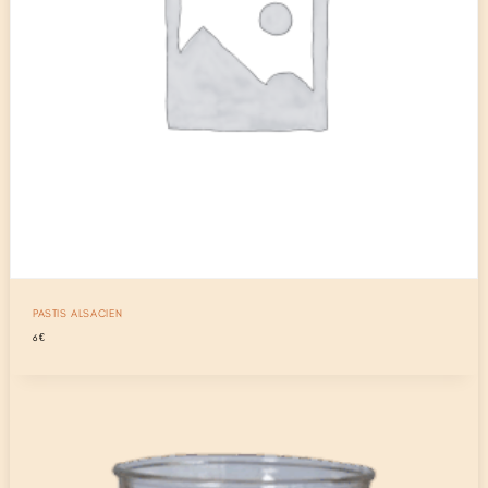
PASTIS ALSACIEN
6
€