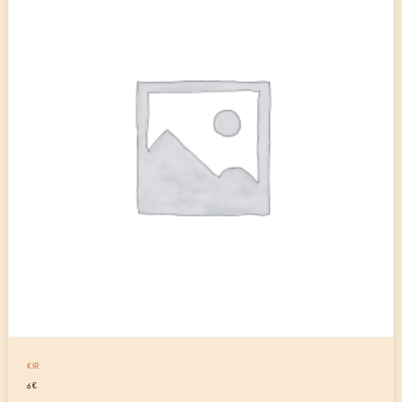
KIR
6
€