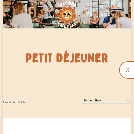
Aller
au
contenu
PETIT DÉJEUNER
2 résultats affichés