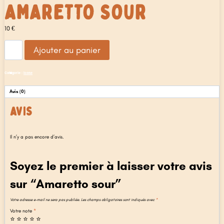
AMARETTO SOUR
10
€
quantité
Ajouter au panier
de
Amaretto
sour
Catégorie :
Icone
Avis (0)
AVIS
Il n’y a pas encore d’avis.
Soyez le premier à laisser votre avis
sur “Amaretto sour”
Votre adresse e-mail ne sera pas publiée.
Les champs obligatoires sont indiqués avec
*
Votre note
*