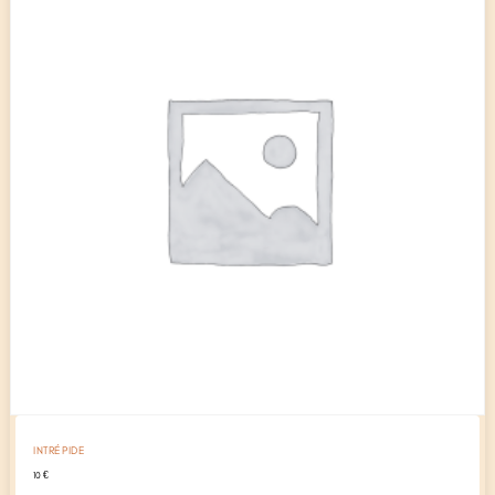
INTRÉPIDE
10
€