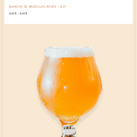
BLANCHE DE BRUXELLES ROSÉE • 4,5°
Plage
4,50
€
–
8,50
€
de
prix :
4,50 €
à
8,50 €