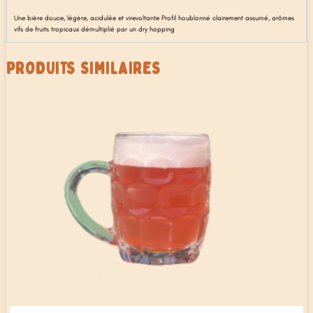
Une bière douce, légère, acidulée et virevoltante Profil houblonné clairement assumé, arômes
vifs de fruits tropicaux démultiplié par un dry hopping
PRODUITS SIMILAIRES