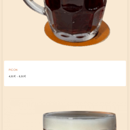
PICON
Plage
4,50
€
–
8,50
€
de
prix :
4,50 €
à
8,50 €