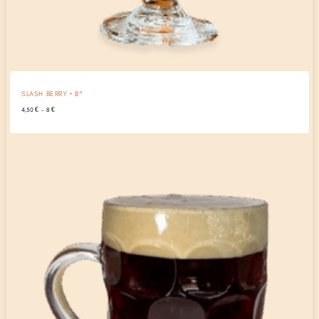
SLASH BERRY • 8°
Plage
4,50
€
–
8
€
de
prix :
4,50 €
à
8 €