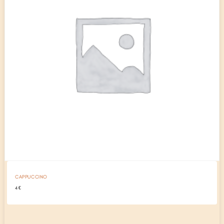
CAPPUCCINO
4
€