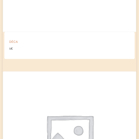
DÉCA
3
€