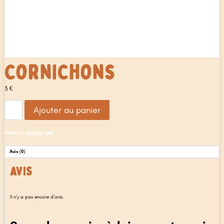
CORNICHONS
3
€
quantité
Ajouter au panier
de
Cornichons
Catégories :
Planchette
,
Végé
Avis (0)
AVIS
Il n’y a pas encore d’avis.