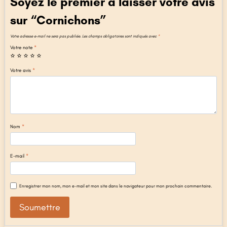
Soyez le premier à laisser votre avis
sur “Cornichons”
Votre adresse e-mail ne sera pas publiée.
Les champs obligatoires sont indiqués avec
*
Votre note
*
Votre avis
*
Nom
*
E-mail
*
Enregistrer mon nom, mon e-mail et mon site dans le navigateur pour mon prochain commentaire.