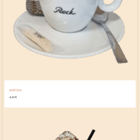
MATCHA
4,50
€