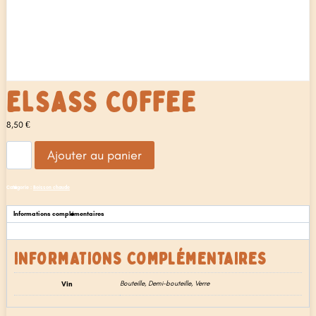
ELSASS COFFEE
8,50
€
quantité
Ajouter au panier
de
Elsass
coffee
Catégorie :
Boisson chaude
Informations complémentaires
Avis (0)
INFORMATIONS COMPLÉMENTAIRES
Vin
Bouteille, Demi-bouteille, Verre