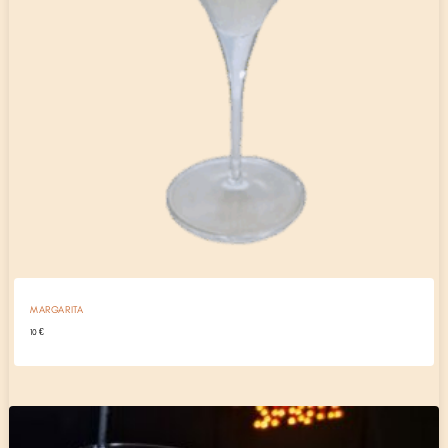
MARGARITA
10
€