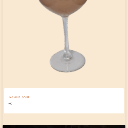
JASMINE SOUR
9
€