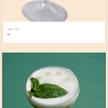
HIBIS KISS
9
€