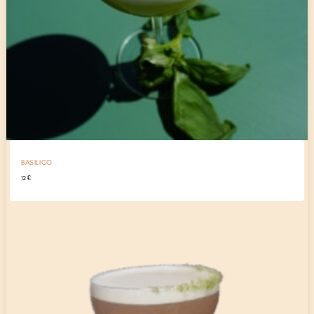
BASILICO
12
€