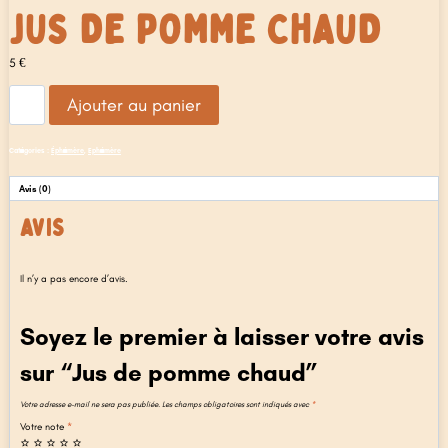
JUS DE POMME CHAUD
5
€
quantité
Ajouter au panier
de
Jus
de
Catégories :
Éphémère
,
Ephémère
pomme
chaud
Avis (0)
AVIS
Il n’y a pas encore d’avis.
Soyez le premier à laisser votre avis
sur “Jus de pomme chaud”
Votre adresse e-mail ne sera pas publiée.
Les champs obligatoires sont indiqués avec
*
Votre note
*