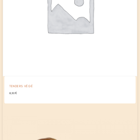
TENDERS VÉGÉ
8,50
€