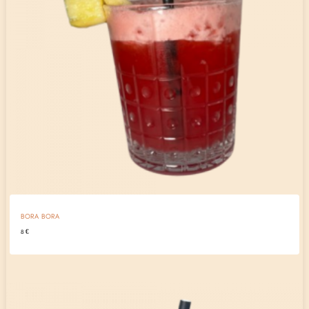
BORA BORA
8
€