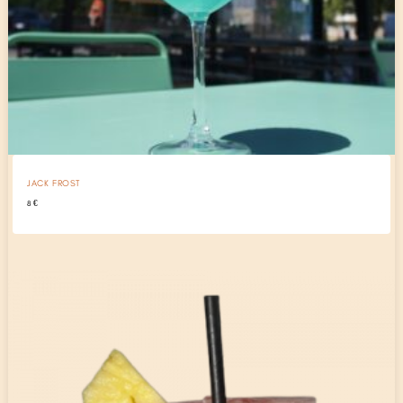
JACK FROST
8
€