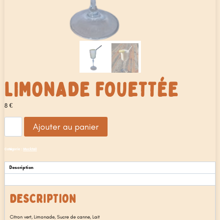
LIMONADE FOUETTÉE
8
€
quantité
Ajouter au panier
de
Limonade
Fouettée
Catégorie :
Mocktail
Description
Avis (0)
DESCRIPTION
Citron vert, Limonade, Sucre de canne, Lait