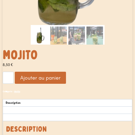
MOJITO
8,50
€
quantité
Ajouter au panier
de
Mojito
Catégorie :
Mojito
Description
Informations complémentaires
Avis (0)
DESCRIPTION