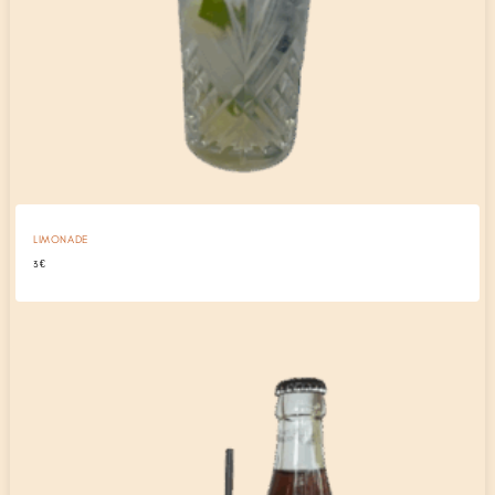
LIMONADE
3
€