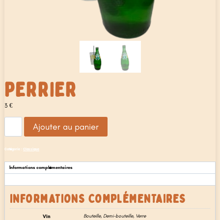
PERRIER
3
€
quantité
Ajouter au panier
de
Perrier
Catégorie :
Classique
Informations complémentaires
Avis (0)
INFORMATIONS COMPLÉMENTAIRES
Vin
Bouteille, Demi-bouteille, Verre