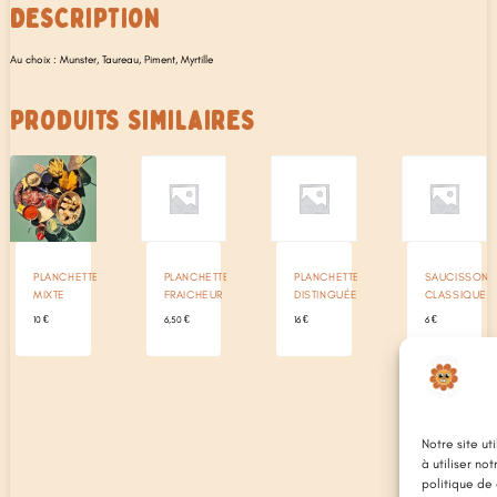
DESCRIPTION
Au choix : Munster, Taureau, Piment, Myrtille
PRODUITS SIMILAIRES
PLANCHETTE
PLANCHETTE
PLANCHETTE
SAUCISSON
MIXTE
FRAICHEUR
DISTINGUÉE
CLASSIQUE
10
€
6,50
€
16
€
6
€
Notre site ut
à utiliser no
politique de 