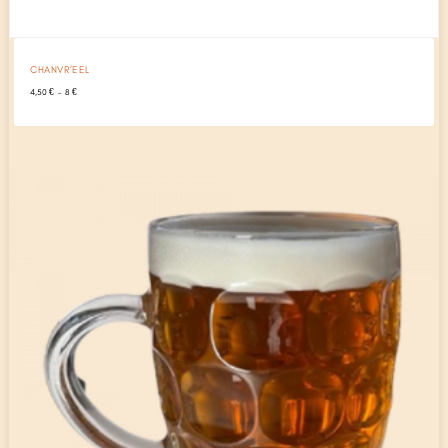
CHANVR’EEL
Plage
4,50
€
–
8
€
de
prix :
4,50 €
à
8 €