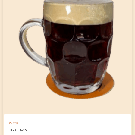
PICON
Plage
4,50
€
–
8,50
€
de