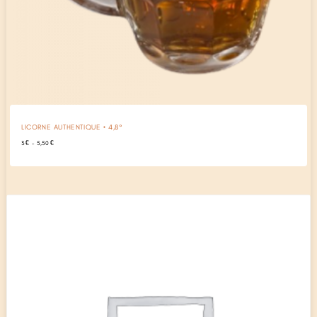
LICORNE AUTHENTIQUE • 4,8°
Plage
3
€
–
5,50
€
de
prix :
3 €
à
5,50 €