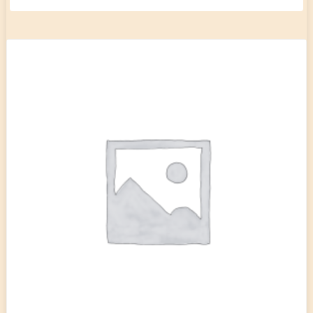
prix :
4,50 €
à
8,50 €