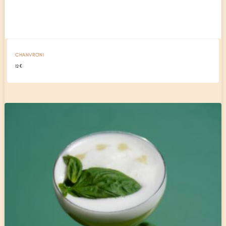
CHANVRONI
12
€