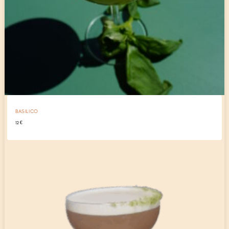
BASILICO
12
€