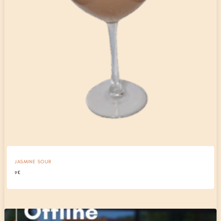
JASMINE SOUR
9
€