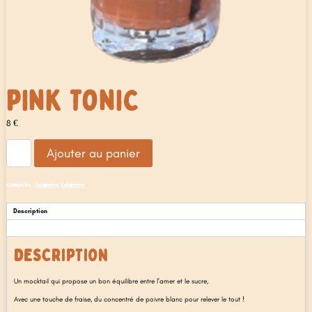
PINK TONIC
8
€
quantité
Ajouter au panier
de
Pink
Tonic
Catégories :
Éphémère
,
Ephémère
Description
Avis (0)
DESCRIPTION
Un mocktail qui propose un bon équilibre entre l’amer et le sucre,
Avec une touche de fraise, du concentré de poivre blanc pour relever le tout !