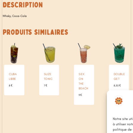
DESCRIPTION
Whisky, Coca-Cola
PRODUITS SIMILAIRES
CUBA
SUZE
SEX
DOUBLE
LIBRE
TONIC
ON
GET
THE
8
€
7
€
8,50
€
BEACH
9
€
Notre site ut
à utiliser no
politique de 