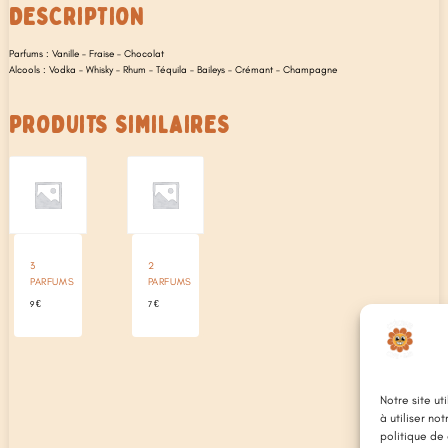
DESCRIPTION
Parfums : Vanille – Fraise – Chocolat
Alcools : Vodka – Whisky – Rhum – Téquila – Baileys – Crémant – Champagne
PRODUITS SIMILAIRES
3
2
PARFUMS
PARFUMS
9
€
7
€
Notre site ut
à utiliser no
politique de 