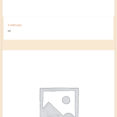
3 PARFUMS
9
€