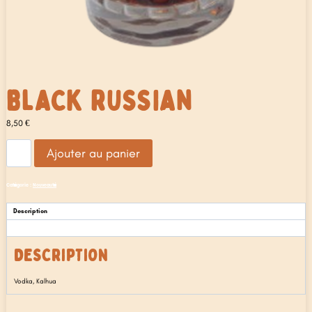
BLACK RUSSIAN
8,50
€
quantité
Ajouter au panier
de
Black
Russian
Catégorie :
Nouveauté
Description
Avis (0)
DESCRIPTION
Vodka, Kalhua