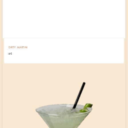
DIRTY MARTINI
8
€