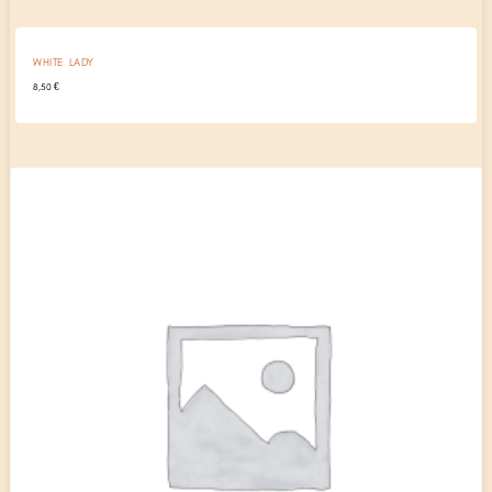
WHITE LADY
8,50
€