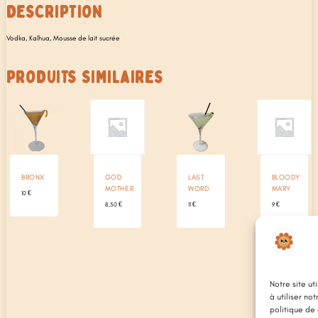
DESCRIPTION
Vodka, Kalhua, Mousse de lait sucrée
PRODUITS SIMILAIRES
BRONX
GOD
LAST
BLOODY
MOTHER
WORD
MARY
10
€
8,50
€
11
€
9
€
Notre site ut
à utiliser no
politique de 