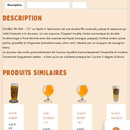
Description
Informations complémentaires
Avis (0)
DESCRIPTION
DOUBLE IPA DDH – 7,5° La Death in Technicolor est une double IPA costaude, juteuse & explosive qui
mêle l’intensité à la douceur. Un vrai oxymore. D’aspect trouble, l’éclat aromatique du double
houblonnage à froid domine avec des nuances exotiques (mangue, papaye), fruitées (melon jaune,
pêche, groseille) et d’agrumes (pamplemousse, citron vert), relevées par un soupçon de sauvignon
blanc.
La douceur des malts, particulièrement de l’avoine, équilibre harmonieusement l’ensemble et modère
l’amertume longuement zestée – si bien qu’on en oublierait presque les 7 points 5 degrés d’alcool
PRODUITS SIMILAIRES
WHITE
LIME
SLASH
SLASH
RABBIT
COMBO
BERRY
MANGO
• 5°
• 8°
4,50
€
–
4,50
€
–
Plage
Plage
8
€
8
€
4,50
€
–
4,50
€
–