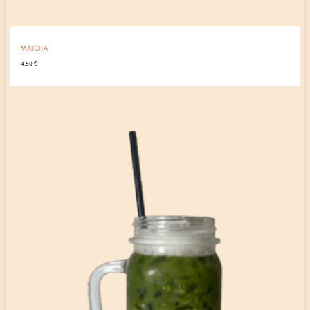
MATCHA
4,50
€