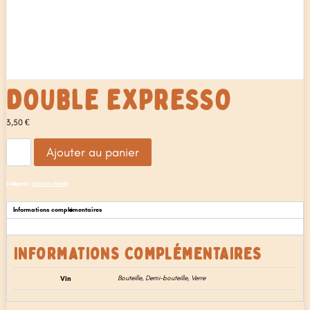
DOUBLE EXPRESSO
3,50
€
quantité
Ajouter au panier
de
Double
expresso
Catégorie :
Boisson chaude
Informations complémentaires
Avis (0)
INFORMATIONS COMPLÉMENTAIRES
Vin
Bouteille, Demi-bouteille, Verre