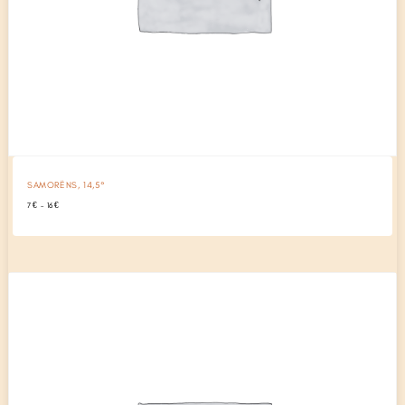
SAMORËNS, 14,5°
Plage
7
€
–
16
€
de
prix :
7 €
à
16 €