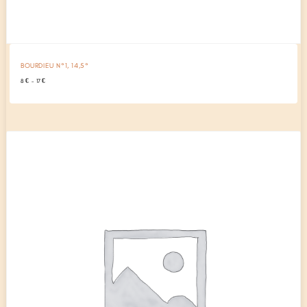
BOURDIEU N°1, 14,5°
Plage
8
€
–
17
€
de
prix :
8 €
à
17 €