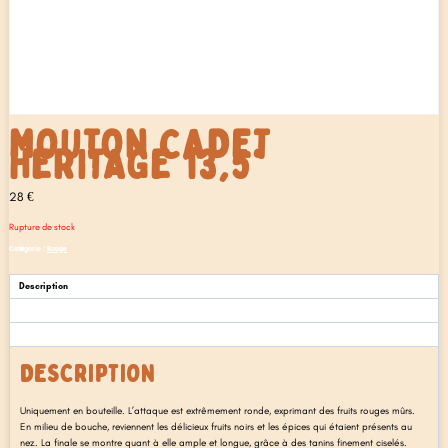
MOUTON CADET
HERITAGE 13,5°
28
€
Rupture de stock
Catégorie :
Rouge
Description
Informations complémentaires
Avis (0)
DESCRIPTION
Uniquement en bouteille. L’attaque est extrêmement ronde, exprimant des fruits rouges mûrs.
En milieu de bouche, reviennent les délicieux fruits noirs et les épices qui étaient présents au
nez. La finale se montre quant à elle ample et longue, grâce à des tanins finement ciselés.