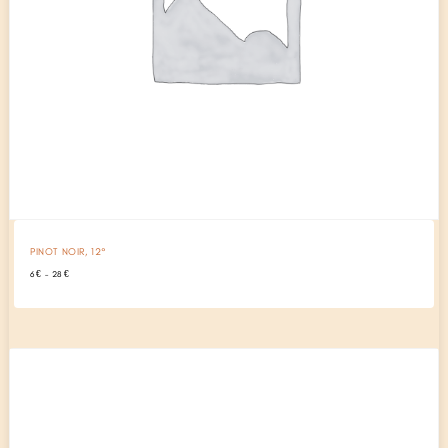
PINOT NOIR, 12°
Plage
6
€
–
28
€
de
prix :
6 €
à
28 €