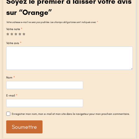
Soyez le premier à laisser votre avis
sur “Orange”
Votre adresse e-mail ne sera pas publiée.
Les champs obligatoires sont indiqués avec
*
Votre note
*
Votre avis
*
Nom
*
E-mail
*
Enregistrer mon nom, mon e-mail et mon site dans le navigateur pour mon prochain commentaire.