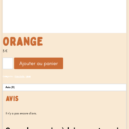
ORANGE
3
€
quantité
Ajouter au panier
de
Orange
Catégories :
Planchette
,
Végé
Avis (0)
AVIS
Il n’y a pas encore d’avis.