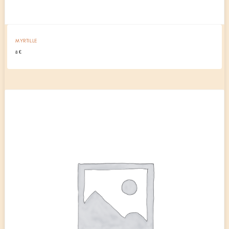
MYRTILLE
8
€