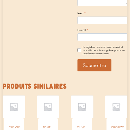
Nom
*
E-mail
*
Enregistrer mon nom, mon e-mail et
mon site dans le navigateur pour mon
prochain commentaire.
PRODUITS SIMILAIRES
CHÈVRE
TOME
OLIVE
CHORIZO