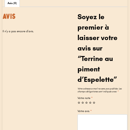
Avis (0)
AVIS
Soyez le
premier à
Il n’y a pas encore d’avis.
laisser votre
avis sur
“Terrine au
piment
d’Espelette”
Votre adresse e-mail ne sera pas publiée.
Les
champs obligatoires sont indiqués avec
*
Votre note
*
Votre avis
*