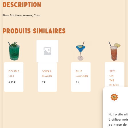
DESCRIPTION
Rhum Toti blanc, Ananas, Coco
PRODUITS SIMILAIRES
DOUBLE
VODKA
BLUE
SEX
GET
LEMON
LAGOON
ON
THE
8,50
€
7
€
8
€
BEACH
9
€
Notre site ut
à utiliser no
politique de 