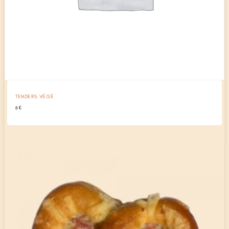
TENDERS VÉGÉ
8
€