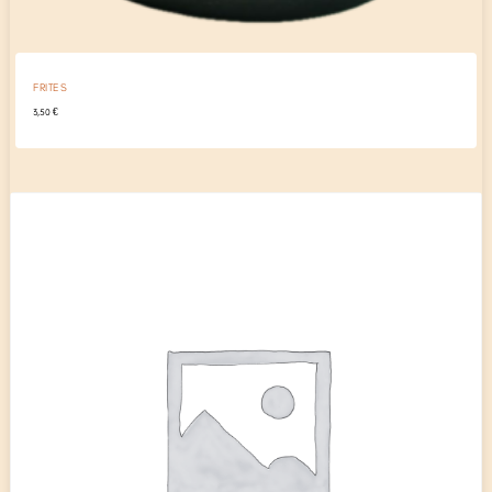
FRITES
3,50
€