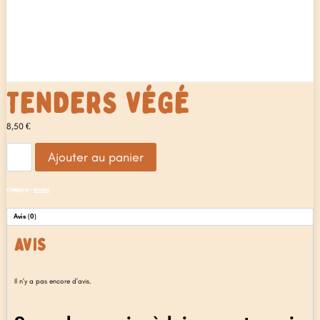
TENDERS VÉGÉ
8,50
€
quantité
Ajouter au panier
de
Tenders
Végé
Catégorie :
Bretzel
Avis (0)
AVIS
Il n’y a pas encore d’avis.