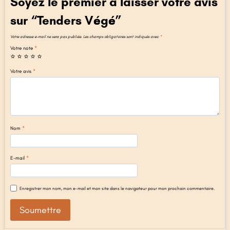
Soyez le premier à laisser votre avis
sur “Tenders Végé”
Votre adresse e-mail ne sera pas publiée.
Les champs obligatoires sont indiqués avec
*
Votre note
*
Votre avis
*
Nom
*
E-mail
*
Enregistrer mon nom, mon e-mail et mon site dans le navigateur pour mon prochain commentaire.