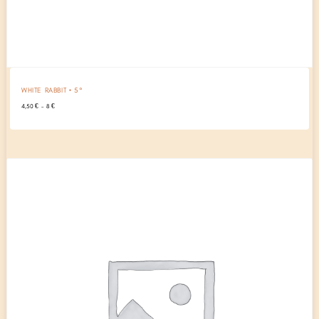
WHITE RABBIT • 5°
Plage
4,50
€
–
8
€
de
prix :
4,50 €
à
8 €