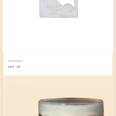
CHANVR’EEL
Plage
4,50
€
–
8
€
de
prix :
4,50 €
à
8 €