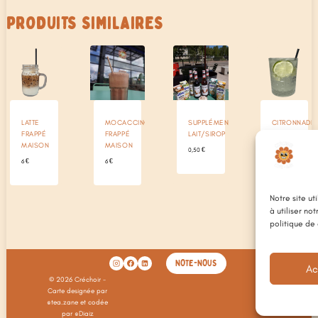
PRODUITS SIMILAIRES
LATTE
MOCACCINO
SUPPLÉMENT
CITRONNADE
FRAPPÉ
FRAPPÉ
LAIT/SIROP
MAISON
MAISON
MAISON
0,50
€
3,50
€
6
€
6
€
Notre site ut
à utiliser no
politique de 
NOTE-NOUS
Ac
© 2026 Créchoir -
Carte designée par
@tea.zane et codée
par @Diaiz