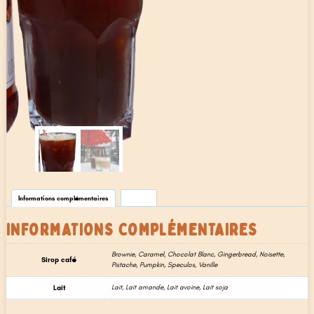
Informations complémentaires
Avis (0)
INFORMATIONS COMPLÉMENTAIRES
Brownie, Caramel, Chocolat Blanc, Gingerbread, Noisette,
Sirop café
Pistache, Pumpkin, Speculos, Vanille
Lait
Lait, Lait amande, Lait avoine, Lait soja