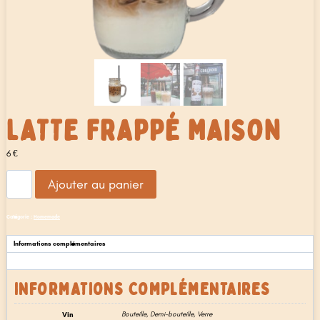
LATTE FRAPPÉ MAISON
6
€
quantité
Ajouter au panier
de
Latte
frappé
Catégorie :
Homemade
maison
Informations complémentaires
Avis (0)
INFORMATIONS COMPLÉMENTAIRES
Vin
Bouteille, Demi-bouteille, Verre