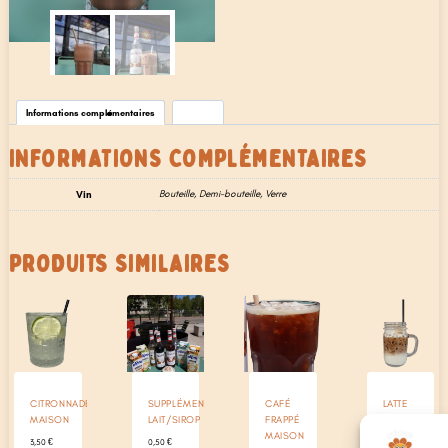
Informations complémentaires
Avis (0)
INFORMATIONS COMPLÉMENTAIRES
Vin
Bouteille, Demi-bouteille, Verre
PRODUITS SIMILAIRES
CITRONNADE
SUPPLÉMENT
CAFÉ
LATTE
MAISON
LAIT/SIROP
FRAPPÉ
FRAPPÉ
MAISON
MAISON
3,50
€
0,50
€