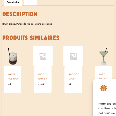
Description
Avis (0)
DESCRIPTION
Rhum Blanc, Purée de Fraise, Sucre de canne
PRODUITS SIMILAIRES
WHITE
GOD
BLOODY
LAST
RUSSIAN
FATHER
MARY
WORD
10
€
8,50
€
9
€
11
€
Notre site ut
à utiliser no
politique de 