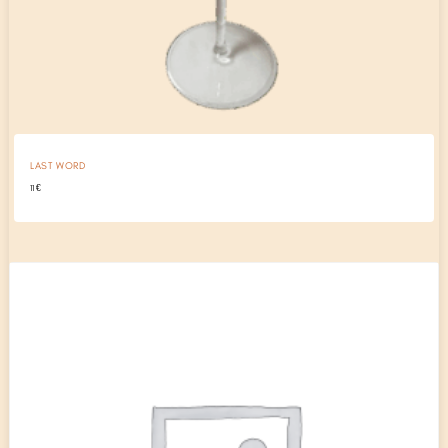
LAST WORD
11
€