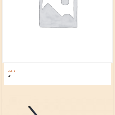
VESPER
9
€