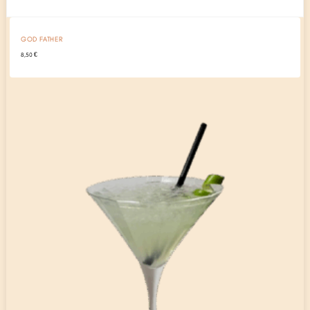
GOD FATHER
8,50
€