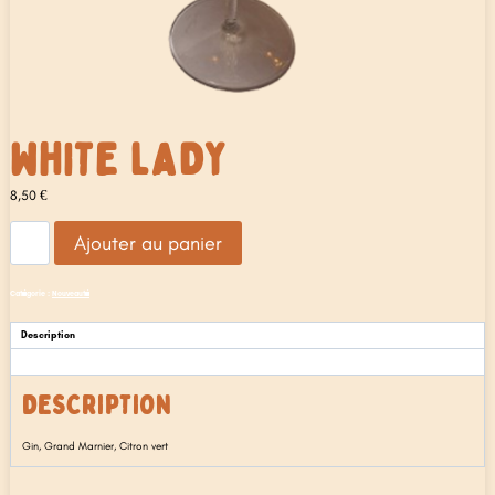
WHITE LADY
8,50
€
quantité
Ajouter au panier
de
White
Lady
Catégorie :
Nouveauté
Description
Avis (0)
DESCRIPTION
Gin, Grand Marnier, Citron vert